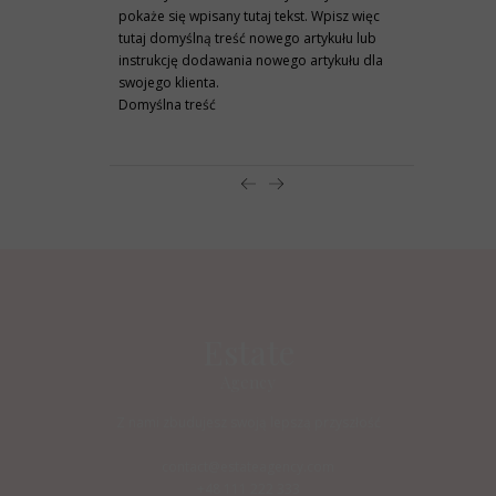
pokaże się wpisany tutaj tekst. Wpisz więc
tutaj domyślną treść nowego artykułu lub
instrukcję dodawania nowego artykułu dla
swojego klienta.
Domyślna treść
czytaj więcej
Estate
Agency
Z nami zbudujesz swoją lepszą przyszłość
contact@estateagency.com
+48 111 222 333