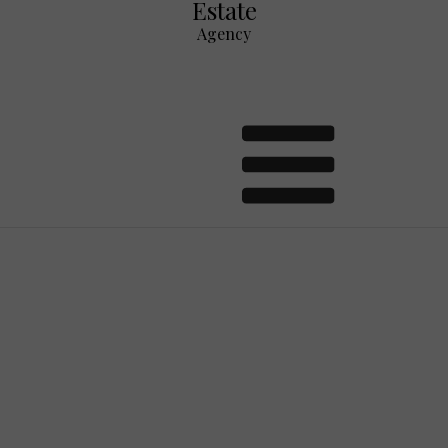
Estate
Agency
Ekskluzywna willa nad morzem
26 January 2025