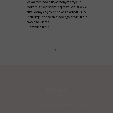
W każdym nowo utworzonym artykule
pokaże się wpisany tutaj tekst. Wpisz więc
tutaj domyślną treść nowego artykułu lub
instrukcję dodawania nowego artykułu dla
swojego klienta.
Domyślna treść
czytaj więcej
Estate
Agency
Z nami zbudujesz swoją lepszą przyszłość