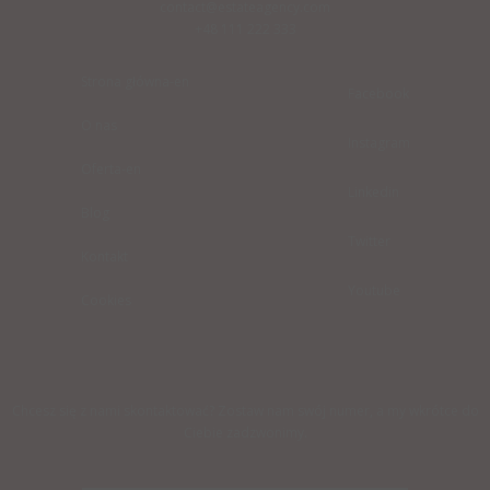
contact@estateagency.com
+48 111 222 333
Strona główna-en
Facebook
O nas
Instagram
Oferta-en
Linkedin
Blog
Twitter
Kontakt
Youtube
Cookies
Chcesz się z nami skontaktować? Zostaw nam swój numer, a my wkrótce do
Ciebie zadzwonimy.