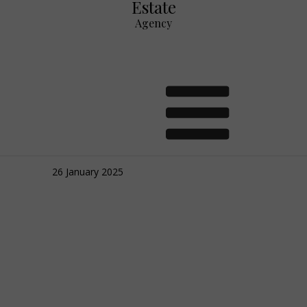
Estate
Agency
Na co uważać przy wyborze
mieszkania?
26 January 2025